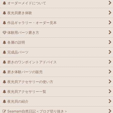
オーダーメイドについて
夜光貝磨き体験
作品ギャラリー・オーダー見本
体験用パーツ磨き方
各層の説明
完成品パーツ
磨きのワンポイントアドバイス
磨き体験パーツの販売
夜光貝アクセサリーの使い方
夜光貝アクセサリー一覧
夜光貝の紹介
Seamam自然日記＜ブログ切り抜き＞