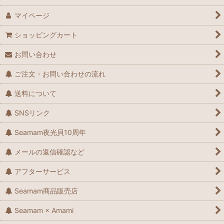
マイページ
ショッピングカート
お問い合わせ
ご注文・お問い合わせの流れ
送料について
SNSリンク
Seamam夜光貝10周年
メールの返信確認など
アフターサービス
Seamam商品販売店
Seamam × Amami