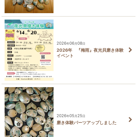
2026
06
08
年
月
日
2026年 『梅雨』夜光貝磨き体験
イベント
2026
05
25
年
月
日
磨き体験パーツアップしました