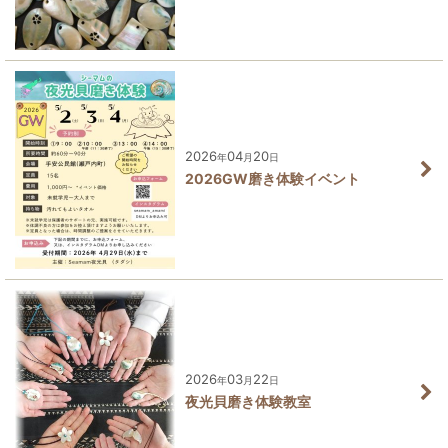
2026
04
20
年
月
日
2026GW磨き体験イベント
2026
03
22
年
月
日
夜光貝磨き体験教室