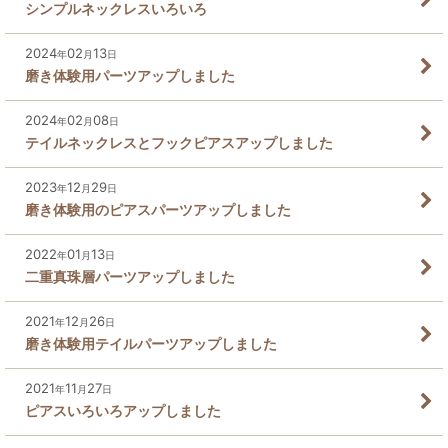
シンプルネックレスいろいろ
2024
02
13
年
月
日
磨き体験用パーツアップしました
2024
02
08
年
月
日
テイルネックレスとフックピアスアップしました
2023
12
29
年
月
日
磨き体験用のピアスパーツアップしました
2022
01
13
年
月
日
二重真珠層パーツアップしました
2021
12
26
年
月
日
磨き体験用テイルパーツアップしました
2021
11
27
年
月
日
ピアスいろいろアップしました