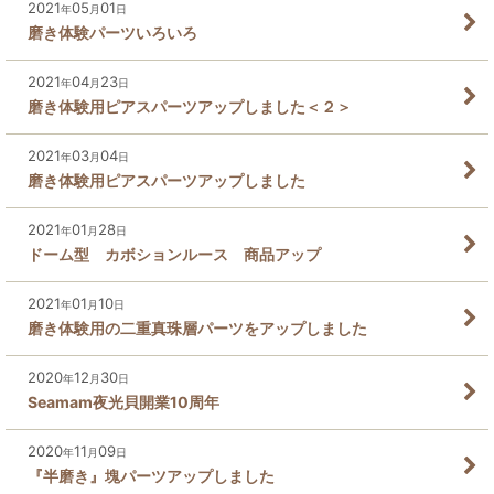
2021
05
01
年
月
日
磨き体験パーツいろいろ
2021
04
23
年
月
日
磨き体験用ピアスパーツアップしました＜２＞
2021
03
04
年
月
日
磨き体験用ピアスパーツアップしました
2021
01
28
年
月
日
ドーム型 カボションルース 商品アップ
2021
01
10
年
月
日
磨き体験用の二重真珠層パーツをアップしました
2020
12
30
年
月
日
Seamam夜光貝開業10周年
2020
11
09
年
月
日
『半磨き』塊パーツアップしました