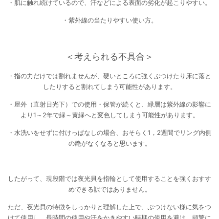
・肌に触れ続けているので、汗などによる表面の劣化が起こりやすい。
・紫外線の当たりやすい使い方。
＜考えられる不具合＞
・指の力だけでは割れませんが、硬いところに強くぶつけたり床に落と
したりすると割れてしまう可能性があります。
・屋外（直射日光下）での使用・保管が続くと、緑層は紫外線の影響に
より1～2年で緑～黄緑へと変色してしまう可能性があります。
・水洗いをせずに付けっぱなしの場合、おそらく1，2週間でリング内側
の艶がなくなると思います。
したがって、現段階では夜光貝を指輪として使用することを強くおすす
めできる訳ではありません。
ただ、夜光貝の特徴をしっかりと理解した上で、ぶつけない様に気をつ
けて使用し、長時間の使用や汗をかきやすい時期の使用を避け、頻繁に