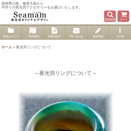
亜熱帯の島、奄美大島から
手作りの夜光貝アクセサリーをお届けいたします。
商品検索
カート
商品カテゴリ
ご利用案内
特商法表示
問い合わせ
新規登録
その他
ホーム
>
夜光貝リングについて
～夜光貝リングについて～