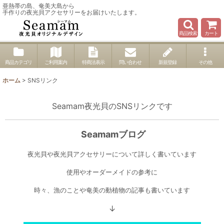
亜熱帯の島、奄美大島から
手作りの夜光貝アクセサリーをお届けいたします。
商品検索
カート
商品カテゴリ
ご利用案内
特商法表示
問い合わせ
新規登録
その他
ホーム
>
SNSリンク
Seamam夜光貝のSNSリンクです
Seamamブログ
夜光貝や夜光貝アクセサリーについて詳しく書いています
使用やオーダーメイドの参考に
時々、漁のことや奄美の動植物の記事も書いています
↓