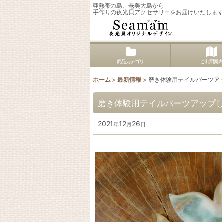
亜熱帯の島、奄美大島から
手作りの夜光貝アクセサリーをお届けいたしま
商品カテゴリ
ご利用案
ホーム
>
最新情報
>
磨き体験用テイルパーツア
磨き体験用テイルパーツアップ
2021
12
26
年
月
日