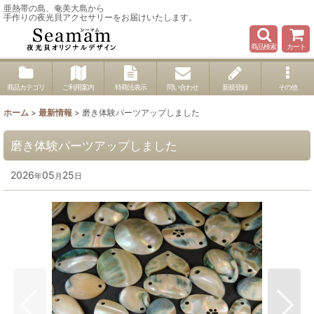
亜熱帯の島、奄美大島から
手作りの夜光貝アクセサリーをお届けいたします。
商品検索
カート
商品カテゴリ
ご利用案内
特商法表示
問い合わせ
新規登録
その他
ホーム
>
最新情報
>
磨き体験パーツアップしました
磨き体験パーツアップしました
2026
05
25
年
月
日