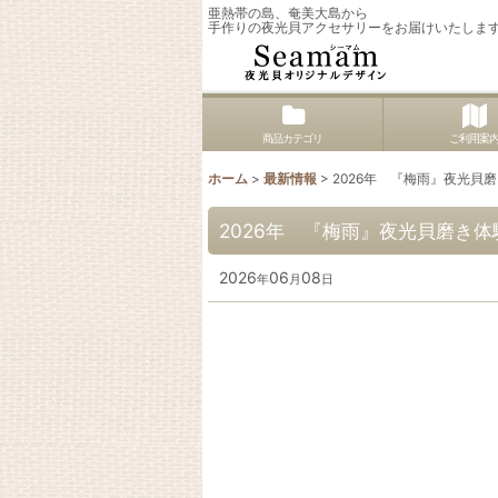
亜熱帯の島、奄美大島から
手作りの夜光貝アクセサリーをお届けいたしま
商品カテゴリ
ご利用案
ホーム
>
最新情報
>
2026年 『梅雨』夜光貝
2026年 『梅雨』夜光貝磨き
2026
06
08
年
月
日