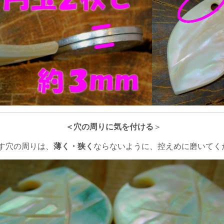
＜穴の周りに気を付ける
＞
す穴の周りは、
薄く・狭く
ならないように、控えめに磨いてく