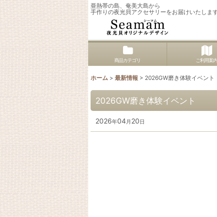
亜熱帯の島、奄美大島から
手作りの夜光貝アクセサリーをお届けいたしま
商品カテゴリ
ご利用案
ホーム
>
最新情報
>
2026GW磨き体験イベント
2026GW磨き体験イベント
2026
04
20
年
月
日