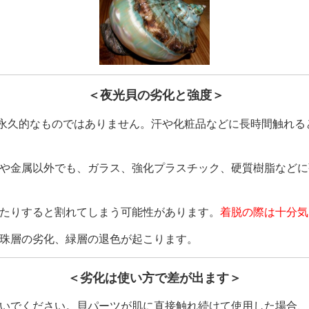
＜夜光貝の劣化と強度＞
は永久的なものではありません。
汗や化粧品などに
長時間
触れる
や金属以外でも、ガラス、強化プラスチック、硬質樹脂などに
たりすると割れてしまう可能性があります。
着脱の際は十分気
珠層の劣化、緑層の退色が起こります。
＜劣化は使い方で差が出ます＞
いでください。
貝パーツが肌に直接触れ続けて使用した場合、