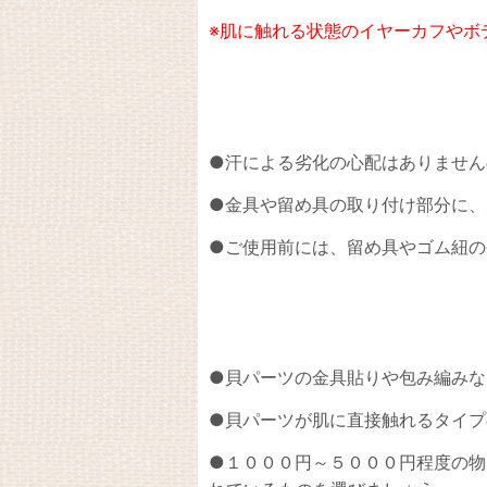
※肌に触れる状態のイヤーカフやボ
●汗による劣化の心配はありません
●金具や留め具の取り付け部分に、
●ご使用前には、留め具やゴム紐の
●
貝パーツの
金具貼りや包み編みな
●貝パーツが肌に直接触れるタイプ
●１０００円～５０００円程度の物