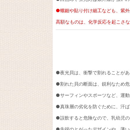
●螺鈿や貼り付け細工なども、紫外
高額なものは、化学反応を起こさな
●夜光貝は、衝撃で割れることがあ
●割れた貝の断面は、鋭利なため危
●サーフィンやスポーツなど、運動
●真珠層の劣化を防ぐために、汗ば
●誤飲すると危険なので、乳幼児の
●先端のとがったデザインや、薄い