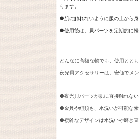
ります。
●肌に触れないように服の上から身
●使用後は、貝パーツを
定期的に軽
どんなに高額な物でも、使用ととも
夜光貝アクセサリーは、
安価でメン
●夜光
貝パーツが肌に
直接
触れない
●金具や紐類も、水洗いが可能な素
●複雑なデザインは水洗いや磨き直