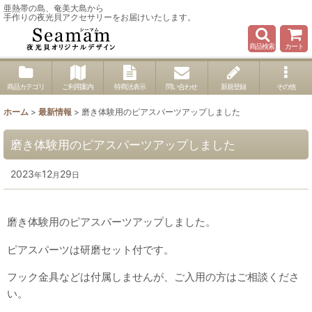
亜熱帯の島、奄美大島から
手作りの夜光貝アクセサリーをお届けいたします。
商品検索
カート
商品カテゴリ
ご利用案内
特商法表示
問い合わせ
新規登録
その他
ホーム
>
最新情報
>
磨き体験用のピアスパーツアップしました
磨き体験用のピアスパーツアップしました
2023
12
29
年
月
日
磨き体験用のピアスパーツアップしました。
ピアスパーツは研磨セット付です。
フック金具などは付属しませんが、ご入用の方はご相談くださ
い。