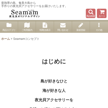
亜熱帯の島、奄美大島から
手作りの夜光貝アクセサリーをお届けいたします。
商品検索
カート
商品カテゴリ
ご利用案内
特商法表示
問い合わせ
新規登録
その他
ホーム
>
Seamamコンセプト
はじめに
島が好きなひと
海が好きな人
夜光貝アクセサリーを