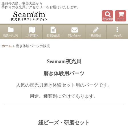
亜熱帯の島、奄美大島から
手作りの夜光貝アクセサリーをお届けいたします。
商品検索
カート
商品カテゴリ
ご利用案内
特商法表示
問い合わせ
新規登録
その他
ホーム
>
磨き体験パーツの販売
Seamam
夜光貝
磨き体験用パーツ
人気の夜光貝磨き体験セット用のパーツです。
用途、種類別に分けてあります。
紐ビーズ・研磨セット