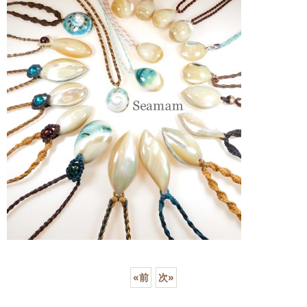
«
前
次
»