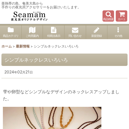
亜熱帯の島、奄美大島から
手作りの夜光貝アクセサリーをお届けいたします。
商品検索
カート
商品カテゴリ
ご利用案内
特商法表示
問い合わせ
新規登録
その他
ホーム
>
最新情報
>
シンプルネックレスいろいろ
シンプルネックレスいろいろ
2024
02
21
年
月
日
雫や卵型などシンプルなデザインのネックレスアップしまし
た。