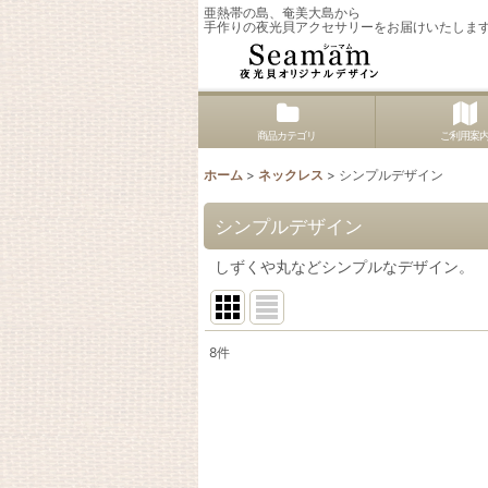
亜熱帯の島、奄美大島から
手作りの夜光貝アクセサリーをお届けいたしま
商品カテゴリ
ご利用案
ホーム
>
ネックレス
>
シンプルデザイン
シンプルデザイン
しずくや丸などシンプルなデザイン。
8
件
表示数
:
並び順
: