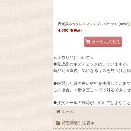
夜光貝ネックレス＜シンプルパーツ＞
[
nes2
]
4,600
円
(税込)
カートに入れる
≪手作り品について≫
●完成品のキズチェックはしていますが、
商品到着直後、気になるキズを見つけた場
●厳選した質の良い材料を使用しています
この場合、＜磨き直し＞では対応できませ
●注文メールの確認が、遅れてしまうこと
ホーム
特定商取引法表示