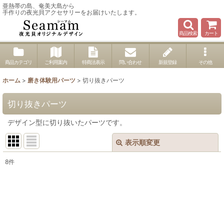
亜熱帯の島、奄美大島から
手作りの夜光貝アクセサリーをお届けいたします。
商品検索
カート
商品カテゴリ
ご利用案内
特商法表示
問い合わせ
新規登録
その他
ホーム
>
磨き体験用パーツ
>
切り抜きパーツ
切り抜きパーツ
デザイン型に切り抜いたパーツです。
表示順変更
閉じる
8
件
表示数
:
並び順
: