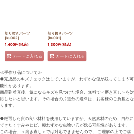
切り抜きパーツ
切り抜きパーツ
[
ku002
]
[
ku001
]
1,400
円
(税込)
1,300
円
(税込)
カートに入れる
カートに入れる
≪手作り品について≫
●完成品のキズチェックはしていますが、わずかな傷が残ってしまう可
能性があります。
商品到着直後、気になるキズを見つけた場合、無料で＜磨き直し＞を対
応したいと思います。その場合の片道分の送料は、お客様のご負担とな
ります。
●厳選した質の良い材料を使用していますが、天然素材のため、自然に
できたくすみやヒビ、極わずかな虫喰い穴が残る可能性があります。
この場合、＜磨き直し＞では対応できませんので、 ご理解の上でご購