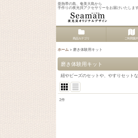
亜熱帯の島、奄美大島から
手作りの夜光貝アクセサリーをお届けいたしま
商品カテゴリ
ご利用案
ホーム
>
磨き体験用キット
磨き体験用キット
紐やビーズのセットや、やすりセット
2
件
表示数
:
並び順
: