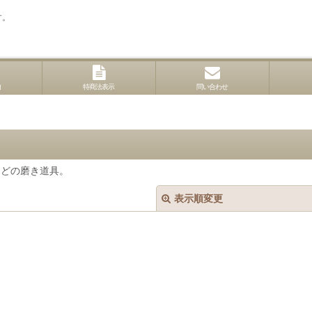
す。
内
特商法表示
問い合わせ
などの磨き道具。
表示順変更