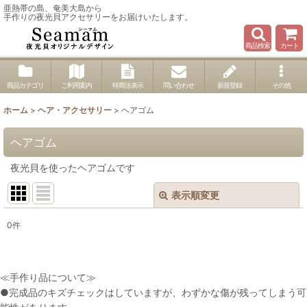
亜熱帯の島、奄美大島から
手作りの夜光貝アクセサリーをお届けいたします。
商品検索
カート
商品カテゴリ
ご利用案内
特商法表示
問い合わせ
新規登録
その他
ホーム
>
ヘア・アクセサリー
>
ヘアゴム
ヘアゴム
夜光貝を使ったヘアゴムです
表示順変更
閉じる
0
件
表示数
:
並び順
:
≪手作り品について≫
●完成品のキズチェックはしていますが、わずかな傷が残ってしまう可