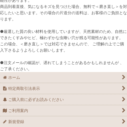
能性があります。
並び順
:
商品到着直後、気になるキズを見つけた場合、無料で＜磨き直し＞を対
応したいと思います。その場合の片道分の送料は、お客様のご負担とな
絞り込む
ります。
●厳選した質の良い材料を使用していますが、天然素材のため、自然に
できたくすみやヒビ、極わずかな虫喰い穴が残る可能性があります。
この場合、＜磨き直し＞では対応できませんので、 ご理解の上でご購
入下さるようよろしくお願いします。
●注文メールの確認が、遅れてしまうことがあるかもしれませんが 、
ご了承ください。
ホーム
特定商取引法表示
ご購入前に必ずお読みください
ご利用案内
新規登録