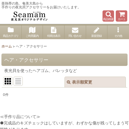
亜熱帯の島、奄美大島から
手作りの夜光貝アクセサリーをお届けいたします。
商品検索
カート
商品カテゴリ
ご利用案内
特商法表示
問い合わせ
新規登録
その他
ホーム
>
ヘア・アクセサリー
ヘア・アクセサリー
夜光貝を使ったヘアゴム、バレッタなど
表示順変更
閉じる
0
件
サブカテゴリ
:
表示数
:
≪手作り品について≫
●完成品のキズチェックはしていますが、わずかな傷が残ってしまう可