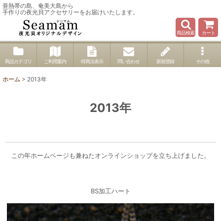
亜熱帯の島、奄美大島から
手作りの夜光貝アクセサリーをお届けいたします。
商品検索
カート
商品カテゴリ
ご利用案内
特商法表示
問い合わせ
新規登録
その他
ホーム
>
2013年
2013年
この年ホームページも兼ねたオンラインショップを立ち上げました。
BS加工ハート