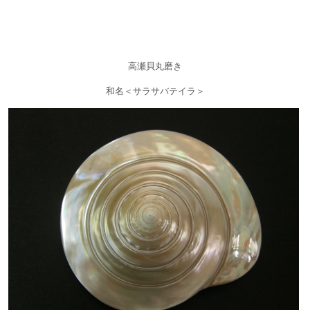
高瀬貝丸磨き
和名＜サラサバテイラ＞