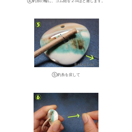
④釣糸の輪に、ゴム紐を２㎝ほど通します。
⑤釣糸を戻して