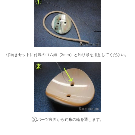
①磨きセットに付属のゴム紐（3mm）と釣り糸を用意してください。
②パーツ裏面から釣糸の輪を通します。