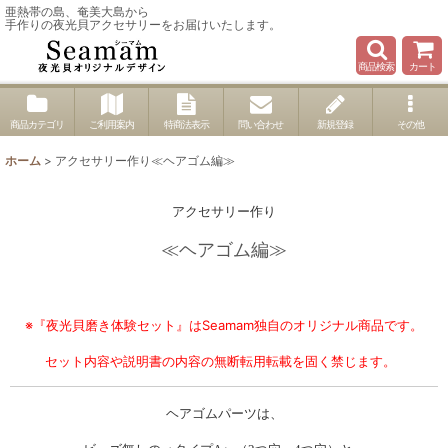
亜熱帯の島、奄美大島から
手作りの夜光貝アクセサリーをお届けいたします。
商品検索
カート
商品カテゴリ
ご利用案内
特商法表示
問い合わせ
新規登録
その他
ホーム
>
アクセサリー作り≪ヘアゴム編≫
アクセサリー作り
≪ヘアゴム編≫
※『夜光貝磨き体験セット』はSeamam独自のオリジナル商品です。
セット内容や説明書の内容の無断転用転載を固く禁じます。
ヘアゴムパーツは、