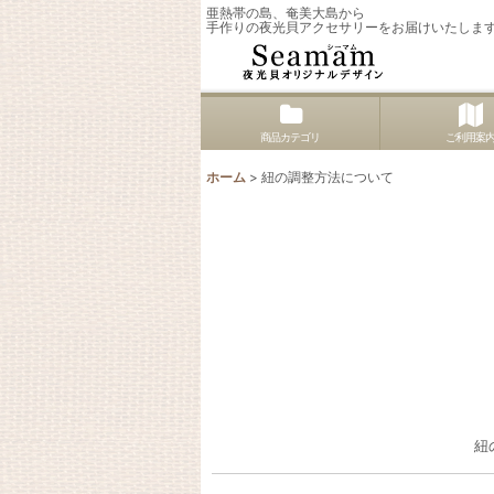
亜熱帯の島、奄美大島から
手作りの夜光貝アクセサリーをお届けいたしま
商品カテゴリ
ご利用案
ホーム
>
紐の調整方法について
紐