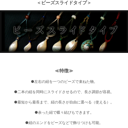
＜ビーズスライドタイプ＞
≪特徴≫
●左右の紐を一つのビーズで束ねた物。
●二本の紐を同時にスライドさせるので、長さ調節が容易。
●最短から最長まで、紐の長さが自由に選べる（使える）。
●余った紐で蝶々結びもできます。
●紐のエンドをビーズなどで飾りつけも可能。