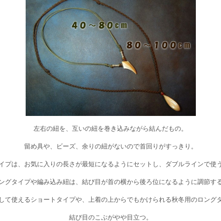
左右の紐を、互いの紐を巻き込みながら結んだもの。
留め具や、ビーズ、余りの紐がないので首回りがすっきり。
イプは、お気に入りの長さが最短になるようにセットし、ダブルラインで使
ングタイプや編み込み紐は、結び目が首の横から後ろ位になるように調節す
して使えるショートタイプや、上着の上からでもかけられる秋冬用のロング
結び目のこぶがやや目立つ。