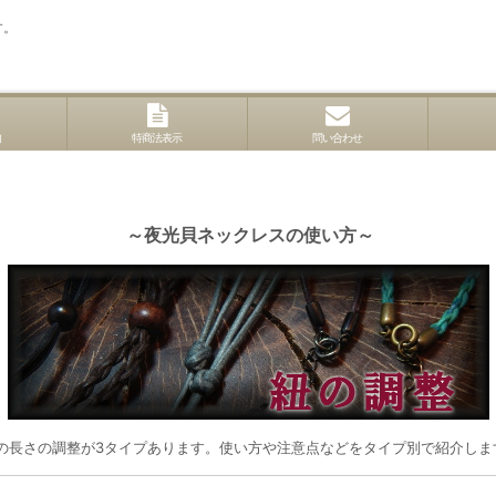
す。
内
特商法表示
問い合わせ
～夜光貝ネックレスの使い方～
の長さの調整が3タイプあります。
使い方や注意点などをタイプ別で紹介しま