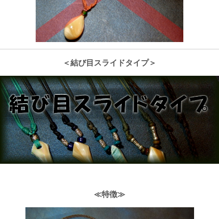
＜結び目スライドタイプ＞
≪特徴≫