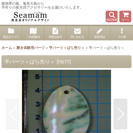
亜熱帯の島、奄美大島から
手作りの夜光貝アクセサリーをお届けいたします。
商品検索
カート
商品カテゴリ
ご利用案内
特商法表示
問い合わせ
新規登録
その他
ホーム
>
磨き体験用パーツ
>
平パーツ＜ばら売り＞
>
平パーツ＜ばら売り＞
平パーツ＜ばら売り＞
[
hb11
]