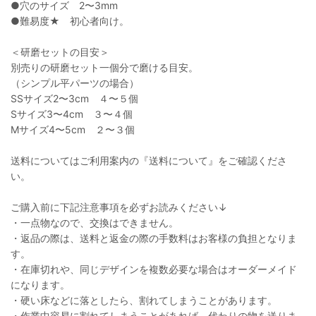
●穴のサイズ 2〜3mm
●難易度★ 初心者向け。
＜研磨セットの目安＞
別売りの研磨セット一個分で磨ける目安。
（シンプル平パーツの場合）
SSサイズ2〜3cm ４〜５個
Sサイズ3〜4cm ３〜４個
Мサイズ4〜5cm ２〜３個
送料についてはご利用案内の『送料について』をご確認くださ
い。
ご購入前に下記注意事項を必ずお読みください↓
・一点物なので、交換はできません。
・返品の際は、送料と返金の際の手数料はお客様の負担となりま
す。
・在庫切れや、同じデザインを複数必要な場合はオーダーメイド
になります。
・硬い床などに落としたら、割れてしまうことがあります。
・作業中容易に割れてしまうことがあれば、代わりの物を送りま