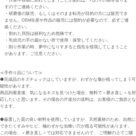
すのでご連絡ください。
・研磨後の販売、もしくはそのまま転売が目的の方には販売でき
ません。OEM生産や作品の販売には契約が必要なので、必ずご連
絡ください。
・割れた貝殻は鋭利なため危険です。
・乳幼児の手の届かない所で使用・保管してください。
・削り作業の時、夢中になりすぎると指先を怪我してしまうこと
があります。ご注意ください。
≪手作り品について≫
●完成品のキズチェックはしていますが、わずかな傷が残ってしまう可
能性があります。
商品到着直後、気になるキズを見つけた場合、無料で＜磨き直し＞を対
応したいと思います。その場合の片道分の送料は、お客様のご負担とな
ります。
●厳選した質の良い材料を使用していますが、天然素材のため、自然に
できたくすみやヒビ、極わずかな虫喰い穴が残る可能性があります。
この場合、＜磨き直し＞では対応できませんので、 ご理解の上でご購