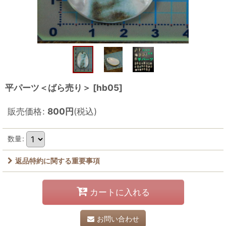
平パーツ＜ばら売り＞
[
hb05
]
販売価格
:
800
円
(税込)
数量
:
返品特約に関する重要事項
カートに入れる
お問い合わせ