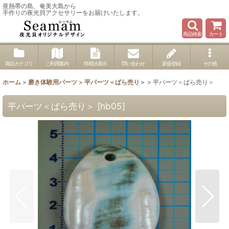
亜熱帯の島、奄美大島から
手作りの夜光貝アクセサリーをお届けいたします。
商品検索
カート
商品カテゴリ
ご利用案内
特商法表示
問い合わせ
新規登録
その他
ホーム
>
磨き体験用パーツ
>
平パーツ＜ばら売り＞
>
平パーツ＜ばら売り＞
平パーツ＜ばら売り＞
[
hb05
]