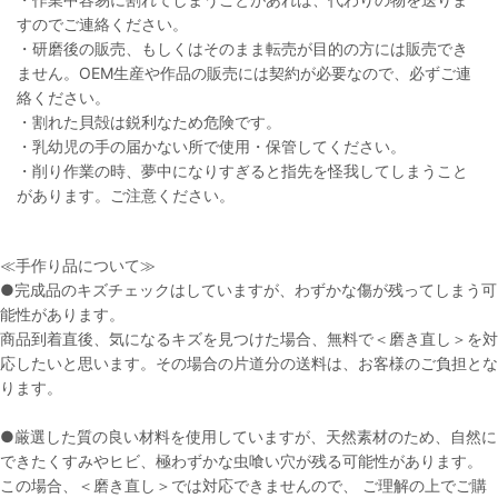
すのでご連絡ください。
・研磨後の販売、もしくはそのまま転売が目的の方には販売でき
ません。OEM生産や作品の販売には契約が必要なので、必ずご連
絡ください。
・割れた貝殻は鋭利なため危険です。
・乳幼児の手の届かない所で使用・保管してください。
・削り作業の時、夢中になりすぎると指先を怪我してしまうこと
があります。ご注意ください。
≪手作り品について≫
●完成品のキズチェックはしていますが、わずかな傷が残ってしまう可
能性があります。
商品到着直後、気になるキズを見つけた場合、無料で＜磨き直し＞を対
応したいと思います。その場合の片道分の送料は、お客様のご負担とな
ります。
●厳選した質の良い材料を使用していますが、天然素材のため、自然に
できたくすみやヒビ、極わずかな虫喰い穴が残る可能性があります。
この場合、＜磨き直し＞では対応できませんので、 ご理解の上でご購