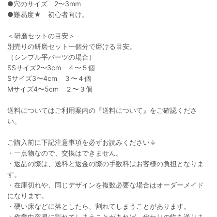
●穴のサイズ 2〜3mm
●難易度★ 初心者向け。
＜研磨セットの目安＞
別売りの研磨セット一個分で磨ける目安。
（シンプル平パーツの場合）
SSサイズ2〜3cm ４〜５個
Sサイズ3〜4cm ３〜４個
Мサイズ4〜5cm ２〜３個
送料についてはご利用案内の『送料について』をご確認くださ
い。
ご購入前に下記注意事項を必ずお読みください↓
・一点物なので、交換はできません。
・返品の際は、送料と返金の際の手数料はお客様の負担となりま
す。
・在庫切れや、同じデザインを複数必要な場合はオーダーメイド
になります。
・硬い床などに落としたら、割れてしまうことがあります。
・作業中容易に割れてしまうことがあれば、代わりの物を送りま