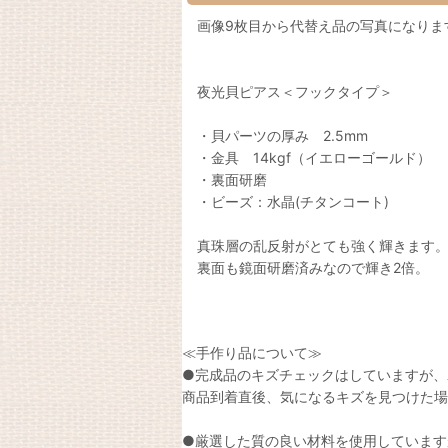
画像9枚目から代替え品の写真になりま
夜光貝ピアス＜フックタイプ＞
・貝パーツの厚み 2.5mm
・金具 14kgf（イエローゴールド）
・裏面研磨
・ビーズ：水晶(チタンコート)
真珠層の乱反射がとても強く輝きます
裏面も鏡面研磨済みなので輝き2倍。
≪手作り品について≫
●完成品のキズチェックはしていますが、
商品到着直後、気になるキズを見つけた場
●厳選した質の良い材料を使用しています