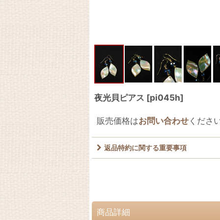
夜光貝ピアス
[
pi045h
]
販売価格は
お問い合わせ
くださ
返品特約に関する重要事項
商品詳細