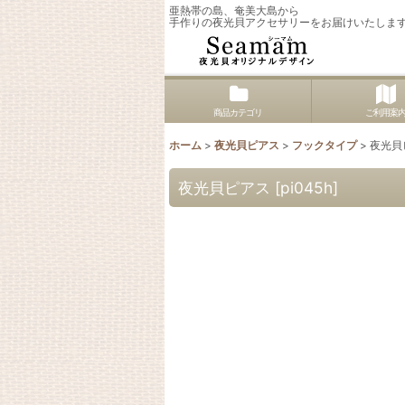
亜熱帯の島、奄美大島から
手作りの夜光貝アクセサリーをお届けいたしま
商品カテゴリ
ご利用案
ホーム
>
夜光貝ピアス
>
フックタイプ
>
夜光貝
夜光貝ピアス
[
pi045h
]