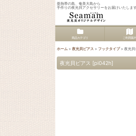
亜熱帯の島、奄美大島から
手作りの夜光貝アクセサリーをお届けいたしま
商品カテゴリ
ご利用案
ホーム
>
夜光貝ピアス
>
フックタイプ
>
夜光貝
夜光貝ピアス
[
pi042h
]