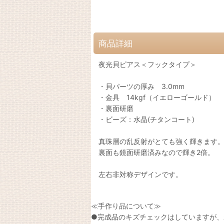
商品詳細
夜光貝ピアス＜フックタイプ＞
・貝パーツの厚み 3.0mm
・金具 14kgf（イエローゴールド）
・裏面研磨
・ビーズ：水晶(チタンコート)
真珠層の乱反射がとても強く輝きます
裏面も鏡面研磨済みなので輝き2倍。
左右非対称デザインです。
≪手作り品について≫
●完成品のキズチェックはしていますが、