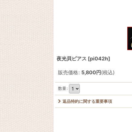
夜光貝ピアス
[
pi042h
]
販売価格
:
5,800
円
(税込)
数量
:
返品特約に関する重要事項