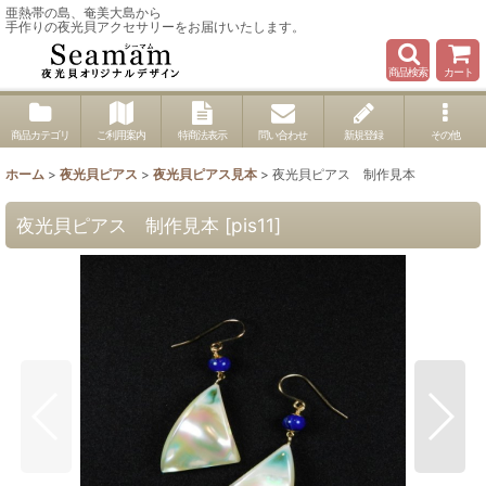
亜熱帯の島、奄美大島から
手作りの夜光貝アクセサリーをお届けいたします。
商品検索
カート
商品カテゴリ
ご利用案内
特商法表示
問い合わせ
新規登録
その他
ホーム
>
夜光貝ピアス
>
夜光貝ピアス見本
>
夜光貝ピアス 制作見本
夜光貝ピアス 制作見本
[
pis11
]