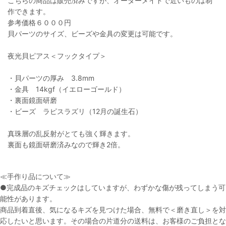
こちらの商品は販売済みですが、オーダーメイドで近いものは制
作できます。
参考価格６０００円
貝パーツのサイズ、ビーズや金具の変更は可能です。
夜光貝ピアス＜フックタイプ＞
・貝パーツの厚み 3.8mm
・金具 14kgf（イエローゴールド）
・裏面鏡面研磨
・ビーズ ラピスラズリ（12月の誕生石）
真珠層の乱反射がとても強く輝きます。
裏面も鏡面研磨済みなので輝き2倍。
≪手作り品について≫
●完成品のキズチェックはしていますが、わずかな傷が残ってしまう可
能性があります。
商品到着直後、気になるキズを見つけた場合、無料で＜磨き直し＞を対
応したいと思います。その場合の片道分の送料は、お客様のご負担とな