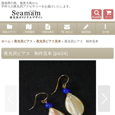
亜熱帯の島、奄美大島から
手作りの夜光貝アクセサリーをお届けいたします。
商品検索
カート
商品カテゴリ
ご利用案内
特商法表示
問い合わせ
新規登録
その他
ホーム
>
夜光貝ピアス
>
夜光貝ピアス見本
>
夜光貝ピアス 制作見本
夜光貝ピアス 制作見本
[
pis24
]