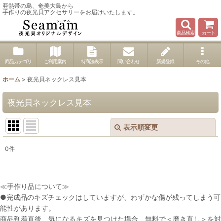
亜熱帯の島、奄美大島から
手作りの夜光貝アクセサリーをお届けいたします。
商品検索
カート
商品カテゴリ
ご利用案内
特商法表示
問い合わせ
新規登録
その他
ホーム
>
夜光貝ネックレス見本
夜光貝ネックレス見本
表示順変更
閉じる
0
件
表示数
:
並び順
:
≪手作り品について≫
●完成品のキズチェックはしていますが、わずかな傷が残ってしまう可
能性があります。
絞り込む
商品到着直後、気になるキズを見つけた場合、無料で＜磨き直し＞を対