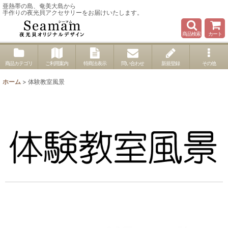
亜熱帯の島、奄美大島から
手作りの夜光貝アクセサリーをお届けいたします。
商品検索
カート
商品カテゴリ
ご利用案内
特商法表示
問い合わせ
新規登録
その他
ホーム
>
体験教室風景